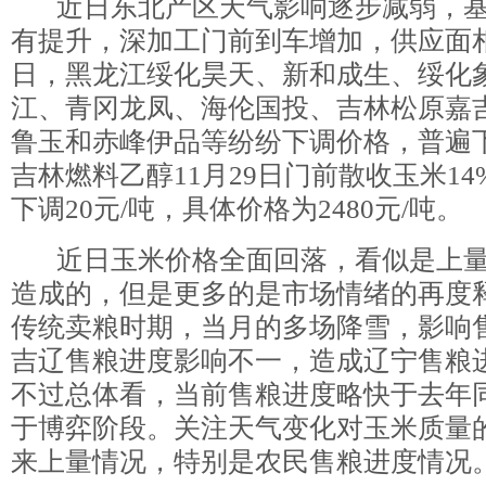
近日东北产区天气影响逐步减弱，基
有提升，深加工门前到车增加，供应面相
日，黑龙江绥化昊天、新和成生、绥化
江、青冈龙凤、海伦国投、吉林松原嘉
鲁玉和赤峰伊品等纷纷下调价格，普遍下
吉林燃料乙醇11月29日门前散收玉米1
下调20元/吨，具体价格为2480元/吨。
近日玉米价格全面回落，看似是上量
造成的，但是更多的是市场情绪的再度
传统卖粮时期，当月的多场降雪，影响
吉辽售粮进度影响不一，造成辽宁售粮
不过总体看，当前售粮进度略快于去年
于博弈阶段。关注天气变化对玉米质量
来上量情况，特别是农民售粮进度情况