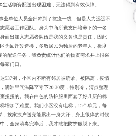
本生活物资配送出现困难，无法得到有效保障。
业单位人员全部冲到了抗疫一线，但是人力远远不
志愿者工作团队。身为中商所党支部培养下的一名
身而出加入志愿者队伍是我的义务也是责任，因此
区为回迁改造楼，多数居民为独居的老年人，极度
楼的配送任务，我负责统计他们的物资需求并上报采
每家门口。
537例，小区内不断有邻居被确诊、被隔离，疫情
满洲里气温降至零下20-30度，特别冷，清点整理
歪扭扭的。我在白色的防护服里面套了好几层的棉
梯增加了难度。我们小区没有电梯，15个单元，每
梯，挨家挨户送完能累出一身大汗，身上很痒的时候
中，全身消毒完毕后，我才敢把防护服脱下来。