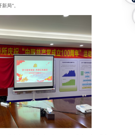
开新局”。