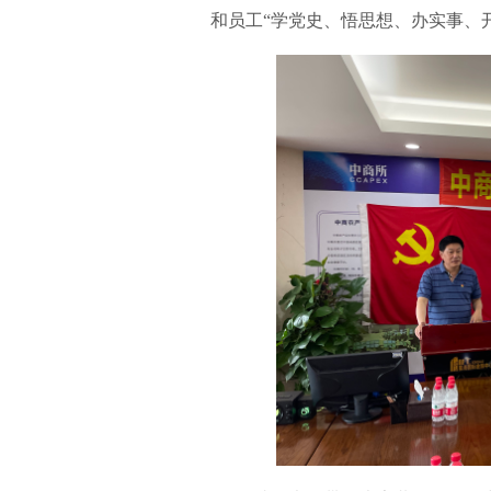
和员工“学党史、悟思想、办实事、