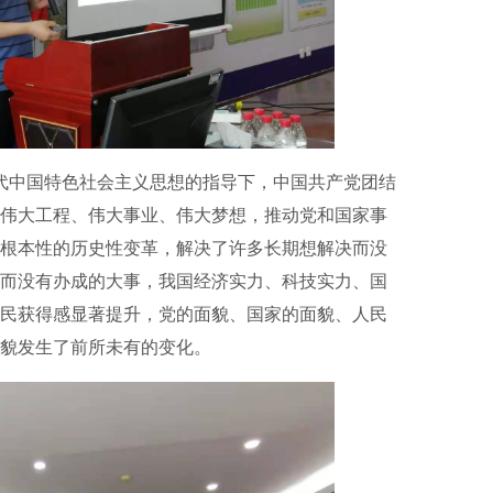
中国特色社会主义思想的指导下，中国共产党团结
伟大工程、伟大事业、伟大梦想，推动党和国家事
根本性的历史性变革，解决了许多长期想解决而没
而没有办成的大事，我国经济实力、科技实力、国
民获得感显著提升，党的面貌、国家的面貌、人民
貌发生了前所未有的变化。