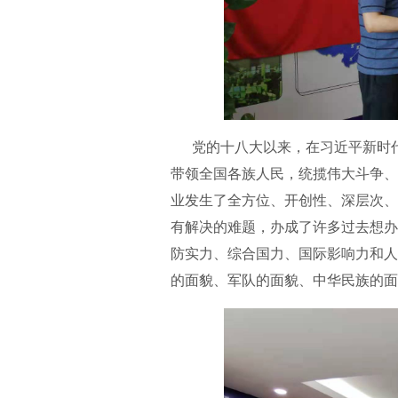
党的十八大以来，在习近平新时代
带领全国各族人民，统揽伟大斗争、
业发生了全方位、开创性、深层次、
有解决的难题，办成了许多过去想办
防实力、综合国力、国际影响力和人
的面貌、军队的面貌、中华民族的面