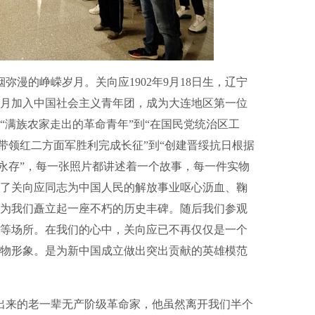
漫的峥嵘岁月。关向应1902年9月18日生，辽宁
10月加入中国社会主义青年团，成为大连地区第一位
“满族农家走出的革命青年”到“在国民党统治区工
“带领红二方面军胜利完成长征”到“创建晋绥抗日根据
辉永存”，每一张照片都讲述着一个故事，每一件实物
了关向应同志为中国人民的解放事业呕心沥血、鞠
为我们矗立起一座不朽的历史丰碑。随后我们参观
等场所。在我们的心中，关向应已不再仅仅是一个
物形象。是为新中国成立做出突出贡献的英雄模范
来的老一辈无产阶级革命家，他虽然离开我们半个