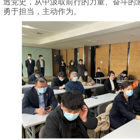
透党史，从中汲取前行的力量、奋斗的
勇于担当，主动作为。