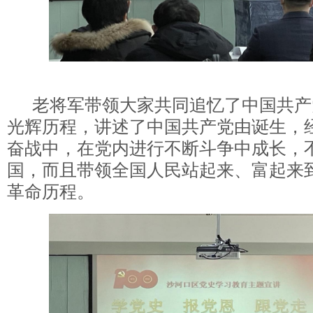
老将军带领大家共同追忆了中国共产
光辉历程，讲述了中国共产党由诞生，经
奋战中，在党内进行不断斗争中成长，
国，而且带领全国人民站起来、富起来
革命历程。