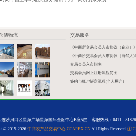
仓储物流
交易服务
《中商所交易会员入市协议（企业）
《中商所交易会员入市协议（自然人)
交易会员入市指南
交易会员网上注册流程简图
签约与账户绑定流程(个人用户)
连沙河口区星海广场星海国际金融中心B座5层 | 客服热线：0411 - 81826373
ht © 2015-2026
中商农产品交易中心 CCAPEX.CN
All Rights Reserved
辽IC